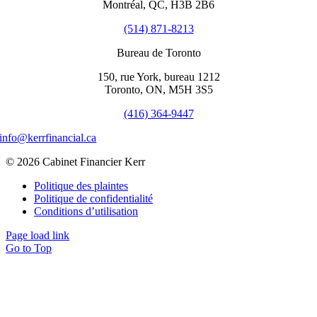
Montréal, QC, H3B 2B6
(514) 871-8213
Bureau de Toronto
150, rue York, bureau 1212
Toronto, ON, M5H 3S5
(416) 364-9447
info@kerrfinancial.ca
© 2026 Cabinet Financier Kerr
Politique des plaintes
Politique de confidentialité
Conditions d’utilisation
Page load link
Go to Top