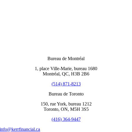
Bureau de Montréal
1, place Ville-Marie, bureau 1680
Montréal, QC, H3B 2B6
(514) 871-8213
Bureau de Toronto
150, rue York, bureau 1212
Toronto, ON, M5H 3S5
(416) 364-9447
info@kerrfinancial.ca