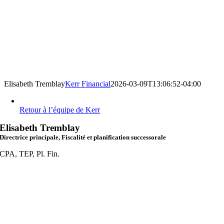
Elisabeth Tremblay
Kerr Financial
2026-03-09T13:06:52-04:00
Retour à l’équipe de Kerr
Elisabeth Tremblay
Directrice principale, Fiscalité et planification successorale
CPA, TEP, Pl. Fin.