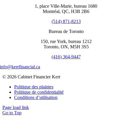
1, place Ville-Marie, bureau 1680
Montréal, QC, H3B 2B6
(514) 871-8213
Bureau de Toronto
150, rue York, bureau 1212
Toronto, ON, M5H 3S5
(416) 364-9447
info@kerrfinancial.ca
© 2026 Cabinet Financier Kerr
Politique des plaintes
Politique de confidentialité
Conditions d’utilisation
Page load link
Go to Top