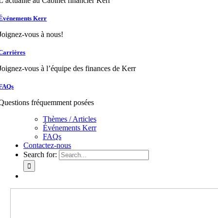
L’actualité au Cabinet financier Kerr
Événements Kerr
Joignez-vous à nous!
Carrières
Joignez-vous à l’équipe des finances de Kerr
FAQs
Questions fréquemment posées
Thèmes / Articles
Événements Kerr
FAQs
Contactez-nous
Search for: